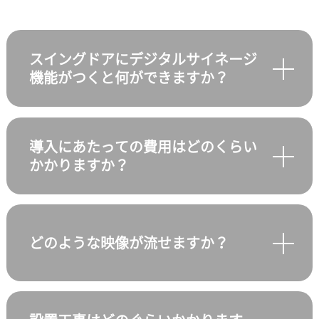
スイングドアにデジタルサイネージ
機能がつくと何ができますか？
デジタルサイネージ機能とは、映像を表示
することができる機能のことです。
導入にあたっての費用はどのくらい
かかりますか？
ドアに商品の販促映像や店舗案内や広告な
ど、様々な情報を表示することができま
す。
費用は導入店舗によって異なりますが、弊
社ではお客様の予算やニーズに合わせたプ
どのような映像が流せますか？
ランをご用意しておりますので、お気軽に
お問い合わせください。
弊社が制作したレシピやお笑い動画から選