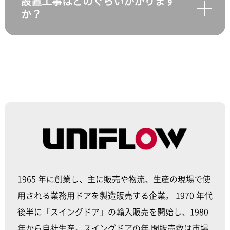
んで流したり、自社でお持ちの静止画や動
設置工事はどのぐらいかかります
か？
画を流せます。弊社では、専門のデザイナ
ーがお客様の要望に合わせてデザインを行
うこともできます。
工事自体は一日あれば完了します。
※プランにより広告も流れます
1965 年に創業し、主に販売や物流、生産の現場で使
用される業務用ドアを製造販売する企業。 1970 年代
後半に「スイングドア」の輸入販売を開始し、1980
年から自社生産。スイングドアの年 間販売数は市場